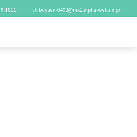
76-1811
shibuyaen-0402@mx1.alpha-web.ne.jp